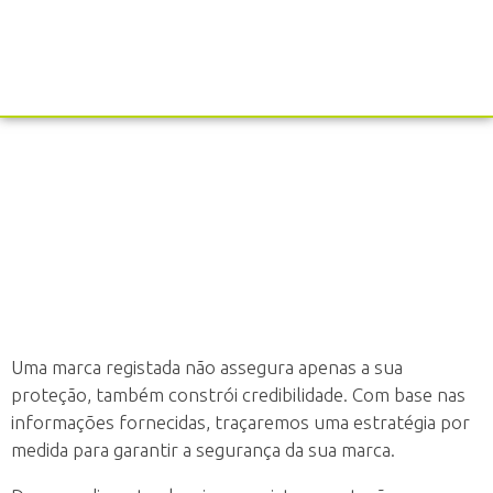
Comunicação e Produção Gráfica
Registo de Marcas
Fortaleça a sua Identidade com uma
Marca Registrada e Protegida!
Uma marca registada não assegura apenas a sua
proteção, também constrói credibilidade. Com base nas
informações fornecidas, traçaremos uma estratégia por
medida para garantir a segurança da sua marca.