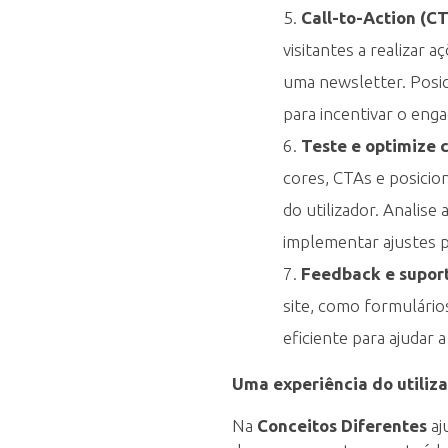
x
Call-to-Action (CT
visitantes a realizar
p
uma newsletter. Posic
e
para incentivar o eng
Teste e optimize
r
cores, CTAs e posici
do utilizador. Analise
i
implementar ajustes p
Feedback e suport
ê
site, como formulários
eficiente para ajudar 
n
Uma experiência do utilizad
c
Na
Conceitos Diferentes
aj