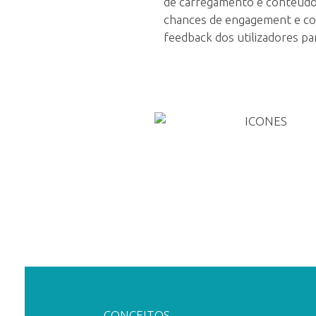
de carregamento e conteúdo, 
i
chances de engagement e co
feedback dos utilizadores pa
a
d
o
PEDIR ORÇAMENTO
u
t
i
l
CONCEITOS