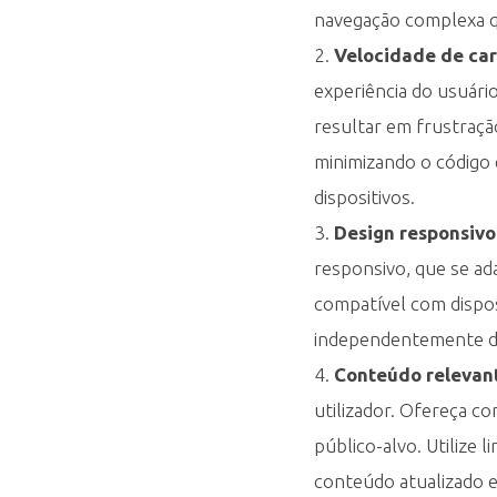
navegação complexa qu
h
Velocidade de ca
experiência do usuári
o
resultar em frustraçã
minimizando o código 
r
dispositivos.
a
Design responsivo
responsivo, que se ad
r
compatível com dispos
independentemente do 
a
Conteúdo relevant
utilizador. Ofereça co
e
público-alvo. Utilize 
conteúdo atualizado 