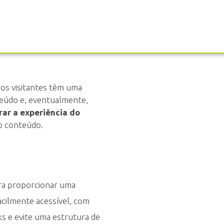
PEDIR ORÇAMENTO
 os visitantes têm uma
teúdo e, eventualmente,
rar a experiência do
o conteúdo.
ara proporcionar uma
facilmente acessível, com
nks e evite uma estrutura de