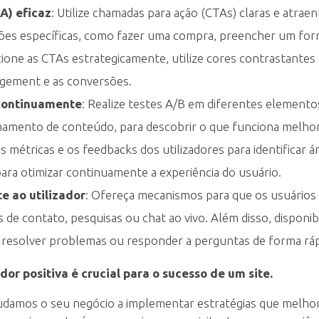
A) eficaz
: Utilize chamadas para ação (CTAs) claras e atraen
 ações específicas, como fazer uma compra, preencher um for
ione as CTAs estrategicamente, utilize cores contrastantes
agement e as conversões.
 continuamente
: Realize testes A/B em diferentes elemento
onamento de conteúdo, para descobrir o que funciona melho
 as métricas e os feedbacks dos utilizadores para identificar 
ara otimizar continuamente a experiência do usuário.
e ao utilizador
: Ofereça mecanismos para que os usuários
 de contato, pesquisas ou chat ao vivo. Além disso, disponibi
a resolver problemas ou responder a perguntas de forma rápi
or positiva é crucial para o sucesso de um site.
udamos o seu negócio a implementar estratégias que melhor