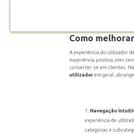
C
Comunicação e Produção Gráfica
Como melhorar 
o
A experiência do utilizador
m
experiência positiva, eles 
converter-se em clientes. N
utilizador
em geral, abrange
o
m
e
Navegação intuitiv
experiência de utiliza
l
categorias e subcatego